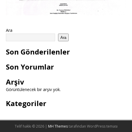
Ara
Ara
Son Gönderilenler
Son Yorumlar
Arşiv
Görüntülenecek bir arşiv yok.
Kategoriler
Telif hakkı © 2026 |
MH Themes
tarafından WordPress teması