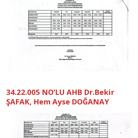
34.22.005
NO’LU
AHB D
r.Bekir
ŞAFAK, Hem
Ayse
D
OĞANAY