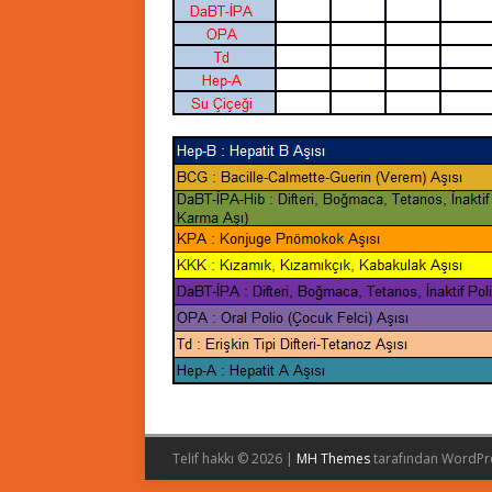
Telif hakkı © 2026 |
MH Themes
tarafından WordPr