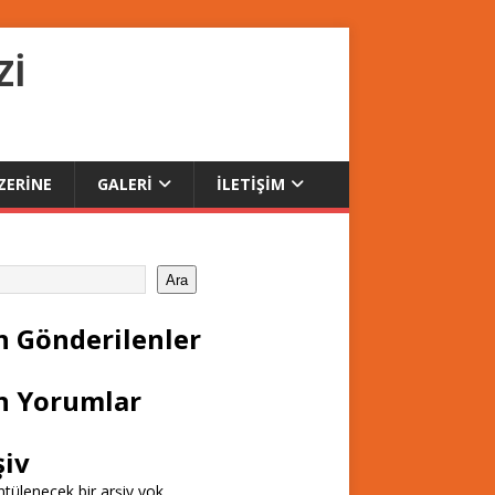
Zİ
ZERİNE
GALERİ
İLETİŞİM
Ara
n Gönderilenler
n Yorumlar
şiv
tülenecek bir arşiv yok.