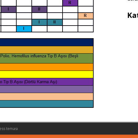
Ka
ess teması