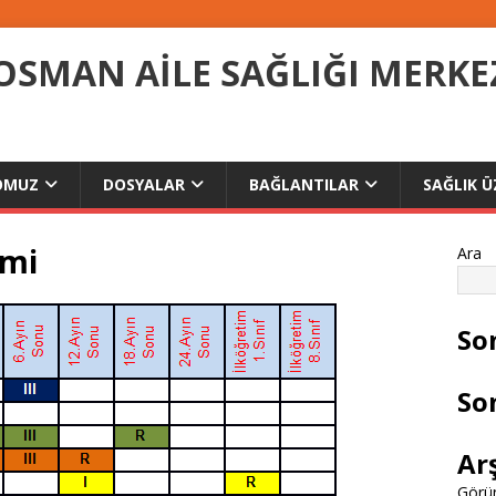
MAN AİLE SAĞLIĞI MERKE
OMUZ
DOSYALAR
BAĞLANTILAR
SAĞLIK Ü
imi
Ara
So
So
Ar
Görün